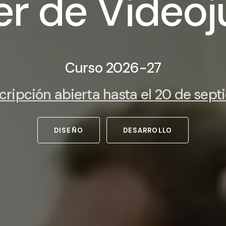
r de Videoj
e
r
d
e
V
i
d
e
o
j
Curso 2026-27
cripción abierta hasta el 20 de sep
DISEÑO
DESARROLLO